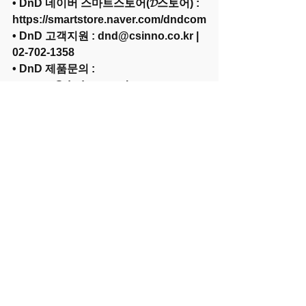
• DnD 네이버 스마트스토어(𝓓스토어) : 
https://smartstore.naver.com/dndcom
• DnD 고객지원 : dnd@csinno.co.kr | 
02-702-1358
• DnD 제품문의 : 
support@dndcom.co.kr
• DnD 이벤트 정보 : 
https://litt.ly/dndcom
보도자료
핫이슈
전체 보기
최근 게시물